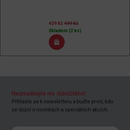
439
Kč
499
Kč
Skladem (2 ks)
Nezmeškejte nic důležitého!
Přihlaste se k newsletteru a buďte první, kdo
se dozví o novinkách a speciálních akcích.