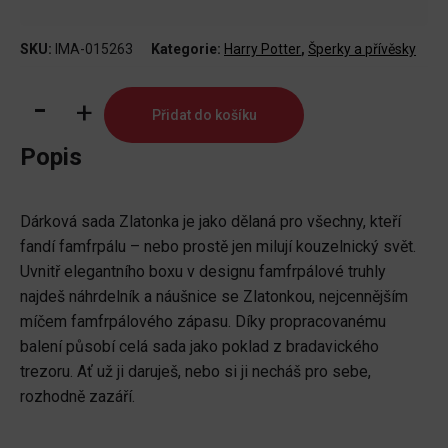
SKU:
IMA-015263
Kategorie:
Harry Potter
,
Šperky a přívěsky
Dárková
Přidat do košíku
sada
Harry
Popis
Potter
-
Dárková sada Zlatonka je jako dělaná pro všechny, kteří
Zlatonka
fandí famfrpálu – nebo prostě jen milují kouzelnický svět.
množství
Uvnitř elegantního boxu v designu famfrpálové truhly
najdeš náhrdelník a náušnice se Zlatonkou, nejcennějším
míčem famfrpálového zápasu. Díky propracovanému
balení působí celá sada jako poklad z bradavického
trezoru. Ať už ji daruješ, nebo si ji necháš pro sebe,
rozhodně zazáří.