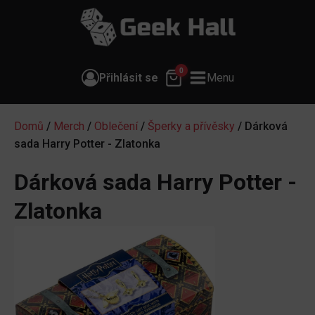
0
Přihlásit se
Menu
Domů
/
Merch
/
Oblečení
/
Šperky a přívěsky
/ Dárková
sada Harry Potter - Zlatonka
Dárková sada Harry Potter -
Zlatonka