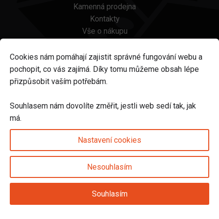
Kamenná prodejna
Kontakty
Vše o nákupu
Otázky a odpovědi
Platba a doprava
Cookies nám pomáhají zajistit správné fungování webu a
Reklamace a vrácení
pochopit, co vás zajímá. Díky tomu můžeme obsah lépe
Obchodní podmínky
přizpůsobit vaším potřebám.
Ochrana osobních údajů
Odstoupení od smlouvy
Souhlasem nám dovolíte změřit, jestli web sedí tak, jak
má.
Sledujte nás na
Nastavení cookies
Nesouhlasím
Nastavení cookies
Souhlasím
© 2025 Svět karet s.r.o. | vytvořeno DIGIBEES