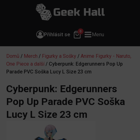
0
Přihlásit se
Menu
Domů
/
Merch
/
Figurky a Sošky
/
Anime Figurky - Naruto,
One Piece a další
/ Cyberpunk: Edgerunners Pop Up
Parade PVC Soška Lucy L Size 23 cm
Cyberpunk: Edgerunners
Pop Up Parade PVC Soška
Lucy L Size 23 cm