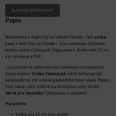
SLEDOVAT DOSTUPNOST
Popis
Netrunnerka z Night City ve velkém formátu. Tato
soška
Lucy
z řady Pop Up Parade L Size zachycuje oblíbenou
hrdinku anime Cyberpunk: Edgerunners. Soška měří 23 cm
a je vyrobená z PVC.
Lucy pózuje se sebevědomým úsměvem a rozepnutou
žlutou bundou.
Soška Cyberpunk
věrně zachycuje její
kyberpunkový styl včetně gradientních barev vlasů. Řada L
Size nabízí větší velikost za dostupnou cenu. Skvělý
dárek pro fanoušky
Cyberpunku a sběratele.
Parametry:
Výška: cca 23 cm (non-scale)