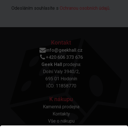
Odesláním souhlasíte s
Ochranou osobních údajů
.
Kontakt
info@geekhall.cz
+420 606 373 676
Geek Hall
prodejna:
Dolní Valy 3940/2,
695 01 Hodonín
IČO: 11858770
K nákupu
Kamenná prodejna
Kontakty
Vše o nákupu