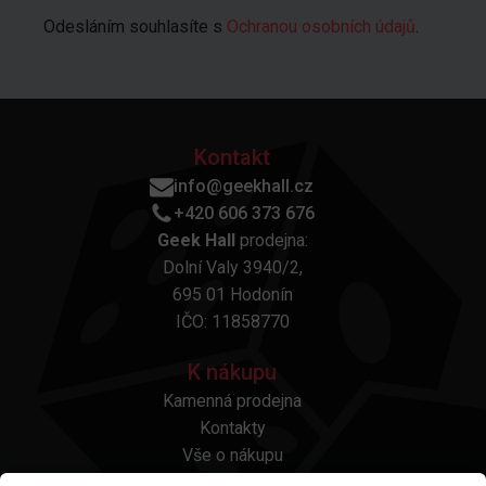
Odesláním souhlasíte s
Ochranou osobních údajů
.
Kontakt
info@geekhall.cz
+420 606 373 676
Geek Hall
prodejna:
Dolní Valy 3940/2,
695 01 Hodonín
IČO: 11858770
K nákupu
Kamenná prodejna
Kontakty
Vše o nákupu
Otázky a odpovědi