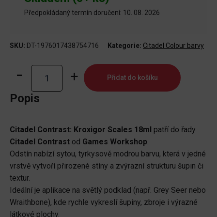
Předpokládaný termín doručení: 10. 08. 2026
SKU:
DT-1976017438754716
Kategorie:
Citadel Colour barvy
Contrast:
Přidat do košíku
Kroxigor
Scales
Popis
18ml
množství
Citadel Contrast: Kroxigor Scales 18ml
patří do řady
Citadel Contrast
od
Games Workshop
.
Odstín nabízí sytou, tyrkysově modrou barvu, která v jedné
vrstvě vytvoří přirozené stíny a zvýrazní strukturu šupin či
textur.
Ideální je aplikace na světlý podklad (např. Grey Seer nebo
Wraithbone), kde rychle vykreslí šupiny, zbroje i výrazné
látkové plochy.