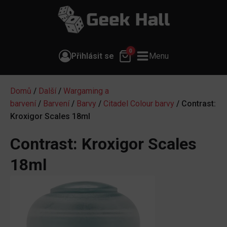
0
Přihlásit se
Menu
Domů
/
Další
/
Wargaming a
barvení
/
Barvení
/
Barvy
/
Citadel Colour barvy
/ Contrast:
Kroxigor Scales 18ml
Contrast: Kroxigor Scales
18ml