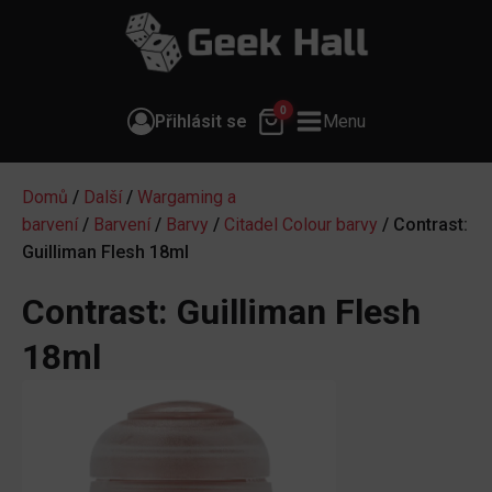
0
Přihlásit se
Menu
Domů
/
Další
/
Wargaming a
barvení
/
Barvení
/
Barvy
/
Citadel Colour barvy
/ Contrast:
Guilliman Flesh 18ml
Contrast: Guilliman Flesh
18ml