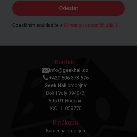
Odesláním souhlasíte s
Ochranou osobních údajů
.
Kontakt
info@geekhall.cz
+420 606 373 676
Geek Hall
prodejna:
Dolní Valy 3940/2,
695 01 Hodonín
IČO: 11858770
K nákupu
Kamenná prodejna