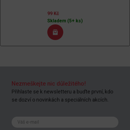
99
Kč
Skladem (5+ ks)
Nezmeškejte nic důležitého!
Přihlaste se k newsletteru a buďte první, kdo
se dozví o novinkách a speciálních akcích.