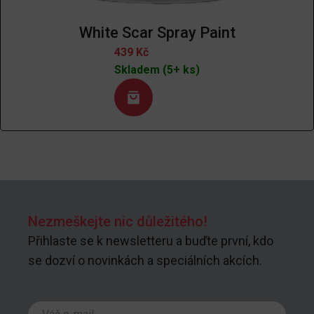
White Scar Spray Paint
439
Kč
Skladem (5+ ks)
Nezmeškejte nic důležitého!
Přihlaste se k newsletteru a buďte první, kdo
se dozví o novinkách a speciálních akcích.