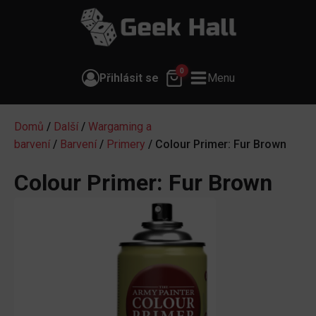
0
Přihlásit se
Menu
Domů
/
Další
/
Wargaming a
barvení
/
Barvení
/
Primery
/ Colour Primer: Fur Brown
Colour Primer: Fur Brown