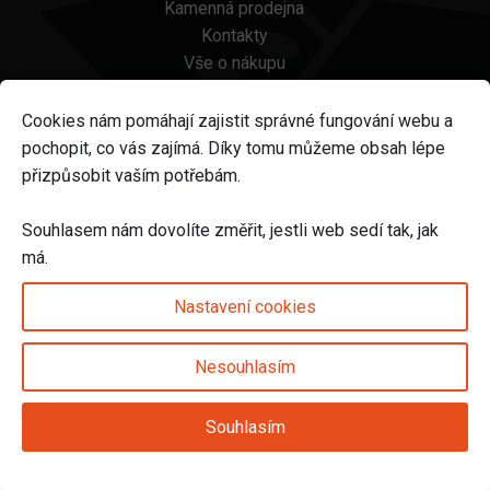
Kamenná prodejna
Kontakty
Vše o nákupu
Otázky a odpovědi
Platba a doprava
Cookies nám pomáhají zajistit správné fungování webu a
Reklamace a vrácení
pochopit, co vás zajímá. Díky tomu můžeme obsah lépe
Obchodní podmínky
přizpůsobit vaším potřebám.
Ochrana osobních údajů
Odstoupení od smlouvy
Souhlasem nám dovolíte změřit, jestli web sedí tak, jak
má.
Sledujte nás na
Nastavení cookies
Nesouhlasím
Nastavení cookies
Souhlasím
© 2025 Svět karet s.r.o. | vytvořeno DIGIBEES