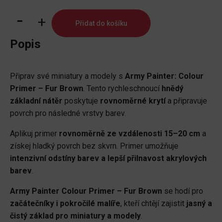
Colour
Přidat do košíku
Primer:
Fur
Popis
Brown
množství
Připrav své miniatury a modely s
Army Painter: Colour
Primer – Fur Brown
. Tento rychleschnoucí
hnědý
základní nátěr
poskytuje
rovnoměrné krytí
a připravuje
povrch pro následné vrstvy barev.
Aplikuj primer
rovnoměrně ze vzdálenosti 15–20 cm
a
získej hladký povrch bez skvrn. Primer umožňuje
intenzivní odstíny barev a lepší přilnavost akrylových
barev
.
Army Painter Colour Primer – Fur Brown
se hodí pro
začátečníky i pokročilé malíře
, kteří chtějí zajistit
jasný a
čistý základ pro miniatury a modely
.