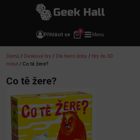
0
Přihlásit se
Menu
Domů
/
Deskové hry
/
Dle herní doby
/
Hry do 30
minut
/ Co tě žere?
Co tě žere?