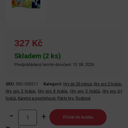
327 Kč
Skladem (2 ks)
Předpokládaný termín doručení: 10. 08. 2026
SKU:
SKU-020511
Kategorií:
Hry do 30 minut
,
Hry pro 2 hráče
,
Hry pro 3 hráče
,
Hry pro 4 hráče
,
Hry pro 5 hráčů
,
Hry pro 6+
hráčů
,
Karetní a postřehové
,
Párty hry
,
Rodinné
Co
Přidat do košíku
tě
žere?