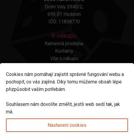
Dolní Valy 3940/2,
695 01 Hodonín
IČO: 11858770
K nákupu
Kamenná prodejna
Kontakty
Vše o nákupu
Otázky a odpovědi
Platba a doprava
Cookies nám pomáhají zajistit správné fungování webu a
Reklamace a vrácení
pochopit, co vás zajímá. Díky tomu můžeme obsah lépe
Obchodní podmínky
přizpůsobit vaším potřebám.
Ochrana osobních údajů
Odstoupení od smlouvy
Souhlasem nám dovolíte změřit, jestli web sedí tak, jak
má.
Sledujte nás na
Nastavení cookies