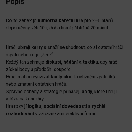
Popis
množství
Co tě žere?
je
humorná karetní hra
pro 2–6 hráčů,
doporučený věk 10+, doba hraní přibližně 20 minut.
Hráči sbírají
karty
a snaží se uhodnout, co si ostatní hráči
myslí nebo co je „žere“.
Každý tah zahrnuje
diskusi, hádání a taktiku
, aby hráč
získal body a předběhl soupeře.
Hráči mohou využívat
karty akcí
k ovlivnění výsledků
nebo zmatení ostatních hráčů.
Správné odhady a strategie přinášejí
body
, které určují
vítěze na konci hry.
Hra rozvíjí
logiku, sociální dovednosti a rychlé
rozhodování
v zábavné a interaktivní formě.