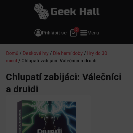
0
Přihlásit se
Menu
Domů
/
Deskové hry
/
Dle herní doby
/
Hry do 30
minut
/ Chlupatí zabijáci: Válečníci a druidi
Chlupatí zabijáci: Válečníci
a druidi