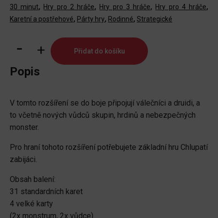
30 minut
,
Hry pro 2 hráče
,
Hry pro 3 hráče
,
Hry pro 4 hráče
,
Karetní a postřehové
,
Párty hry
,
Rodinné
,
Strategické
Chlupatí
Přidat do košíku
zabijáci:
Válečníci
Popis
a
druidi
V tomto rozšíření se do boje připojují válečníci a druidi, a
množství
to včetně nových vůdců skupin, hrdinů a nebezpečných
monster.
Pro hraní tohoto rozšíření potřebujete základní hru Chlupatí
zabijáci.
Obsah balení:
31 standardních karet
4 velké karty
(2x monstrum, 2x vůdce)