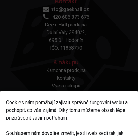
Kontakt
info@geekhall.cz
+420 606 373 676
Geek Hall
prodejna:
Dolní Valy 3940/2,
695 01 Hodonín
IČO: 11858770
K nákupu
Kamenná prodejna
Kontakty
Vše o nákupu
Otázky a odpovědi
Platba a doprava
Cookies nám pomáhají zajistit správné fungování webu a
Reklamace a vrácení
pochopit, co vás zajímá. Díky tomu můžeme obsah lépe
Obchodní podmínky
přizpůsobit vaším potřebám.
Ochrana osobních údajů
Odstoupení od smlouvy
Souhlasem nám dovolíte změřit, jestli web sedí tak, jak