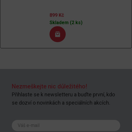
899
Kč
Skladem (2 ks)
Nezmeškejte nic důležitého!
Přihlaste se k newsletteru a buďte první, kdo
se dozví o novinkách a speciálních akcích.