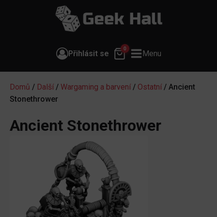
0
Přihlásit se
Menu
Domů
/
Další
/
Wargaming a barvení
/
Ostatní
/ Ancient
Stonethrower
Ancient Stonethrower