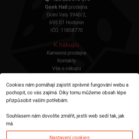
Geek Hall
prodejna:
Dolní Valy 3940/2,
695 01 Hodonín
IČO: 11858770
K nákupu
Kamenná prodejna
Kontakty
Vše o nákupu
Otázky a odpovědi
Platba a doprava
Cookies nám pomáhají zajistit správné fungování webu a
Reklamace a vrácení
pochopit, co vás zajímá. Díky tomu můžeme obsah lépe
Obchodní podmínky
přizpůsobit vaším potřebám.
Ochrana osobních údajů
Odstoupení od smlouvy
Souhlasem nám dovolíte změřit, jestli web sedí tak, jak
má.
Sledujte nás na
Nastavení cookies