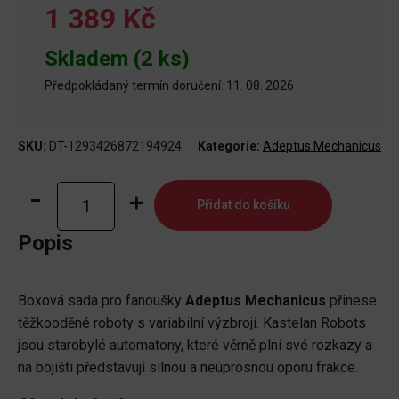
1 389 Kč
Skladem (2 ks)
Předpokládaný termín doručení: 11. 08. 2026
SKU:
DT-1293426872194924
Kategorie:
Adeptus Mechanicus
Adeptus
Přidat do košíku
Mechanicus:
Kastelan
Popis
Robots
množství
Boxová sada pro fanoušky
Adeptus Mechanicus
přinese
těžkooděné roboty s variabilní výzbrojí. Kastelan Robots
jsou starobylé automatony, které věrně plní své rozkazy a
na bojišti představují silnou a neúprosnou oporu frakce.