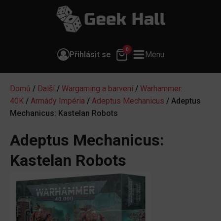
0
Přihlásit se
Menu
Domů
/
Další
/
Wargaming a barvení
/
Warhammer:
40K
/
Armády Impéria
/
Adeptus Mechanicus
/ Adeptus
Mechanicus: Kastelan Robots
Adeptus Mechanicus:
Kastelan Robots