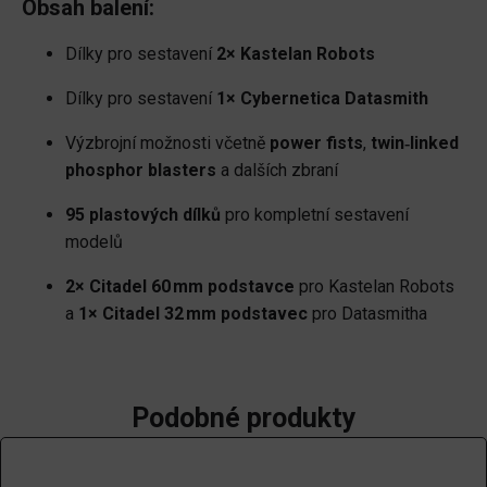
Obsah balení:
Dílky pro sestavení
2× Kastelan Robots
Dílky pro sestavení
1× Cybernetica Datasmith
Výzbrojní možnosti včetně
power fists
,
twin‑linked
phosphor blasters
a dalších zbraní
95 plastových dílků
pro kompletní sestavení
modelů
2× Citadel 60 mm podstavce
pro Kastelan Robots
a
1× Citadel 32 mm podstavec
pro Datasmitha
Podobné produkty