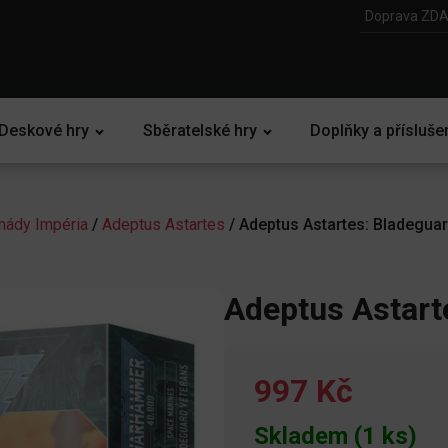
Doprava ZDA
Deskové hry
Sběratelské hry
Doplňky a přísluše
mády Impéria
/
Adeptus Astartes
/ Adeptus Astartes: Bladegua
Adeptus Astart
997 Kč
Skladem (1 ks)