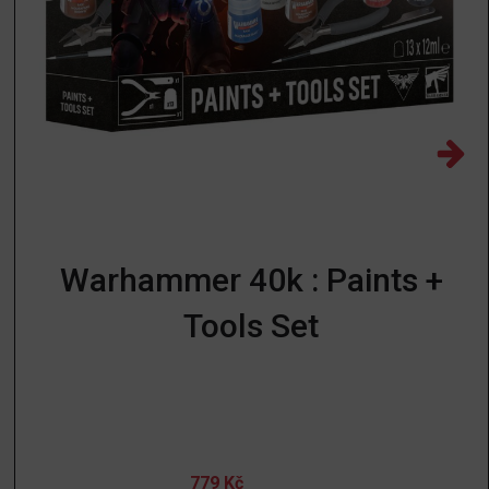
Warhammer 40k : Paints +
Tools Set
779
Kč