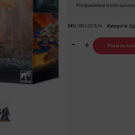
Předpokládaný termín doručení
SKU:
SKU-227634
Kategorie:
Ad
Adeptus
Přidat do koší
Astartes:
Bladeguard
Veterans
množství