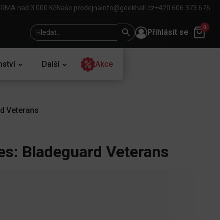
RMA nad 3 000 Kč
Naše prodejna
info@geekhall.cz
+420 606 373 676
Search
Search
0
Přihlásit se
for:
Button
nství
Další
Akce
rd Veterans
es: Bladeguard Veterans