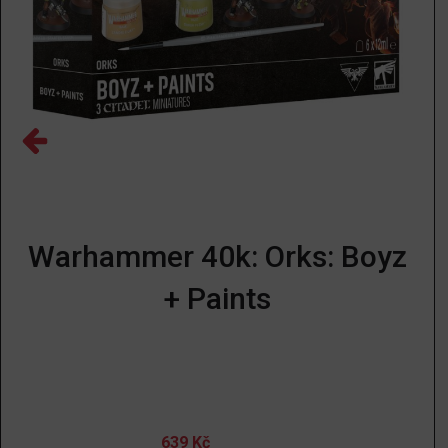
Warhammer 40k: Orks: Boyz
+ Paints
639
Kč