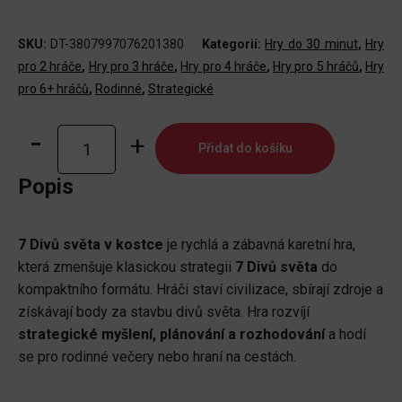
SKU:
DT-3807997076201380
Kategorií:
Hry do 30 minut
,
Hry
pro 2 hráče
,
Hry pro 3 hráče
,
Hry pro 4 hráče
,
Hry pro 5 hráčů
,
Hry
pro 6+ hráčů
,
Rodinné
,
Strategické
7
Přidat do košíku
Divů
světa
Popis
v
kostce
7 Divů světa v kostce
je rychlá a zábavná karetní hra,
množství
která zmenšuje klasickou strategii
7 Divů světa
do
kompaktního formátu. Hráči staví civilizace, sbírají zdroje a
získávají body za stavbu divů světa. Hra rozvíjí
strategické myšlení, plánování a rozhodování
a hodí
se pro rodinné večery nebo hraní na cestách.