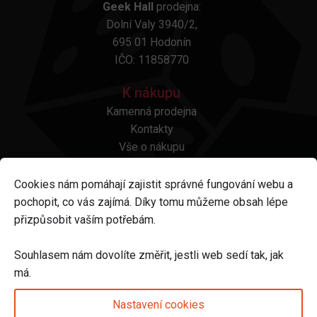
Geek Hall
prodejna:
Dolní Valy 3940/2,
695 01 Hodonín
IČO: 11858770
K nákupu
Kamenná prodejna
Kontakty
Vše o nákupu
Otázky a odpovědi
Platba a doprava
Cookies nám pomáhají zajistit správné fungování webu a
Reklamace a vrácení
pochopit, co vás zajímá. Díky tomu můžeme obsah lépe
Obchodní podmínky
přizpůsobit vaším potřebám.
Ochrana osobních údajů
Odstoupení od smlouvy
Souhlasem nám dovolíte změřit, jestli web sedí tak, jak
má.
Sledujte nás na
Nastavení cookies