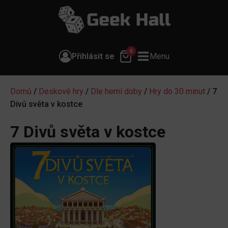
0
Přihlásit se
Menu
Domů
/
Deskové hry
/
Dle herní doby
/
Hry do 30 minut
/ 7
Divů světa v kostce
7 Divů světa v kostce