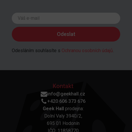
Odesláním souhlasíte s
Ochranou osobních údajů
.
Kontakt
info@geekhall.cz
+420 606 373 676
Geek Hall
prodejna:
Dolní Valy 3940/2,
695 01 Hodonín
IČO: 11858770