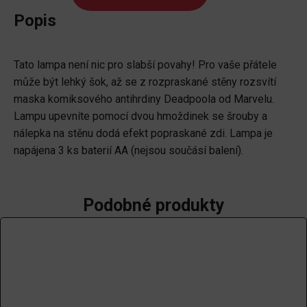
Marvel
Popis
-
Deadpool
Tato lampa není nic pro slabší povahy! Pro vaše přátele
množství
může být lehký šok, až se z rozpraskané stěny rozsvítí
maska komiksového antihrdiny Deadpoola od Marvelu.
Lampu upevníte pomocí dvou hmoždinek se šrouby a
nálepka na stěnu dodá efekt popraskané zdi. Lampa je
napájena 3 ks baterií AA (nejsou součásí balení).
Podobné produkty