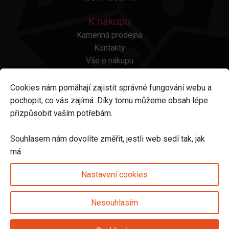
K nákupu
Kamenná prodejna
Kontakty
Vše o nákupu
Otázky a odpovědi
Platba a doprava
Cookies nám pomáhají zajistit správné fungování webu a
Reklamace a vrácení
pochopit, co vás zajímá. Díky tomu můžeme obsah lépe
Obchodní podmínky
přizpůsobit vaším potřebám.
Ochrana osobních údajů
Odstoupení od smlouvy
Souhlasem nám dovolíte změřit, jestli web sedí tak, jak
má.
Sledujte nás na
Nastavení cookies
Nesouhlasím
Nastavení cookies