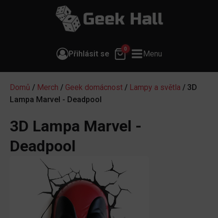
0
Přihlásit se
Menu
Domů
/
Merch
/
Geek domácnost
/
Lampy a světla
/ 3D
Lampa Marvel - Deadpool
3D Lampa Marvel -
Deadpool