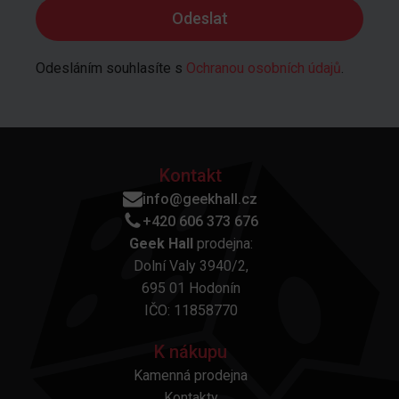
Odesláním souhlasíte s
Ochranou osobních údajů
.
Kontakt
info@geekhall.cz
+420 606 373 676
Geek Hall
prodejna:
Dolní Valy 3940/2,
695 01 Hodonín
IČO: 11858770
K nákupu
Kamenná prodejna
Kontakty