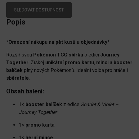
SLEDOVAT DOSTUPNOST
Popis
*Omezení nákupu na pět kusů u objednávky*
Rozšiř svou
Pokémon TCG sbírku
o edici
Journey
Together
. Získej
unikátní promo kartu
,
minci
a
booster
balíček
plný nových Pokémonů. Ideální volba pro hráče i
sběratele
.
Obsah balení:
1×
booster balíček
z edice
Scarlet & Violet –
Journey Together
1×
promo karta
1×
herní mince