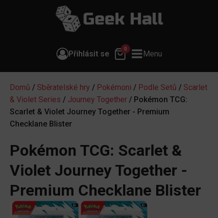
0
Přihlásit se
Menu
Domů
/
Sběratelské hry
/
Pokémoni
/
Podle Setů
/
Scarlet
& Violet Series
/
Journey Together
/ Pokémon TCG:
Scarlet & Violet Journey Together - Premium
Checklane Blister
Pokémon TCG: Scarlet &
Violet Journey Together -
Premium Checklane Blister