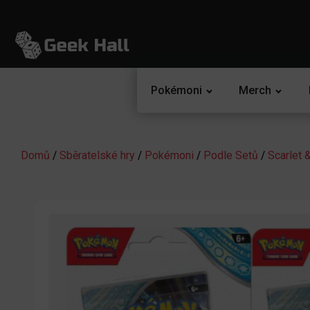
Pokémoni
Merch
Domů
/
Sběratelské hry
/
Pokémoni
/
Podle Setů
/
Scarlet 