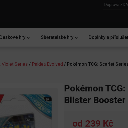
Doprava ZDA
Deskové hry
Sběratelské hry
Doplňky a přísluše
& Violet Series
/
Paldea Evolved
/ Pokémon TCG: Scarlet Series
Pokémon TCG: S
Blister Booster
od
239 Kč