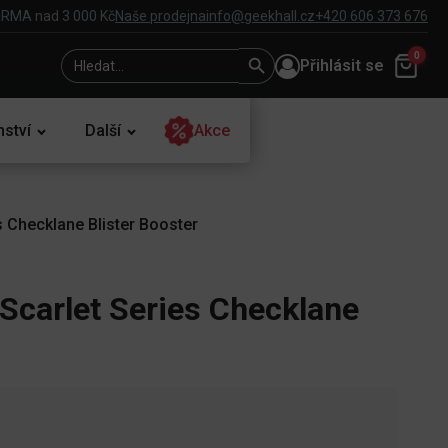
RMA nad 3 000 Kč
Naše prodejna
info@geekhall.cz
+420 606 373 676
Search
Search
0
Přihlásit se
for:
Button
nství
Další
Akce
 Checklane Blister Booster
carlet Series Checklane