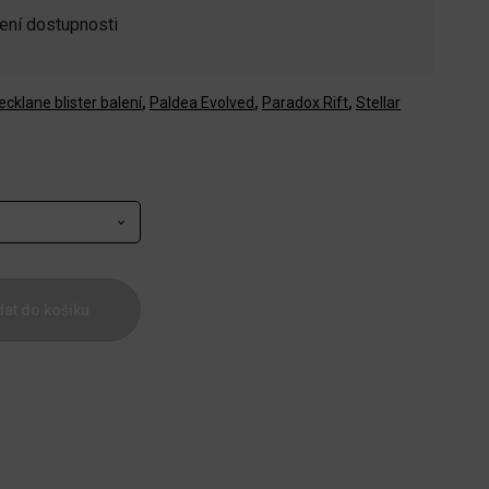
zení dostupnosti
cklane blister balení
,
Paldea Evolved
,
Paradox Rift
,
Stellar
dat do košíku