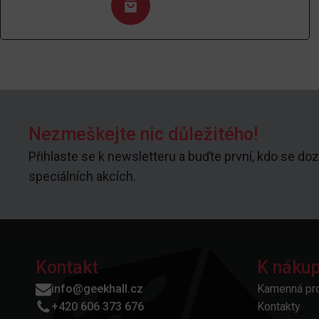
Nezmeškejte nic důležitého!
Přihlaste se k newsletteru a buďte první, kdo se doz
speciálních akcích.
Kontakt
K náku
info@geekhall.cz
Kamenná pr
+420 606 373 676
Kontakty