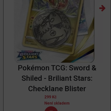
Pokémon TCG: Sword &
Shiled - Briliant Stars:
Checklane Blister
299
Kč
Není skladem